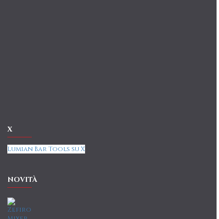
X
Lumian Bar Tools su X
NOVITÀ