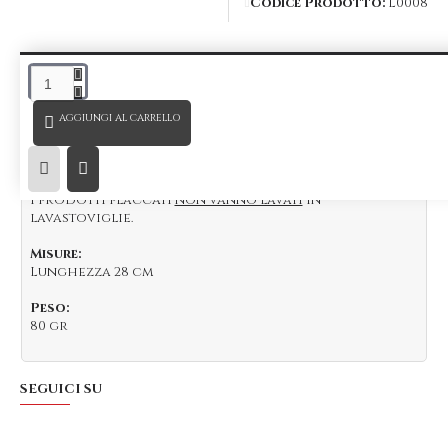
Codice Prodotto:
L0008
DESCRIZIONE
AGGIUNGI AL CARRELLO
Bar Spoon Muddler
classico
28 cm,
, in acciaio Inox
18/10
placcato
Nero specchiato.
Solido, resistente e perfettamente bilanciato,
perfetto per qualsiasi barman mixology.
I prodotti placcati
non vanno lavati
in
lavastoviglie.
Misure:
Lunghezza 28 cm
Peso:
80 gr
SEGUICI SU