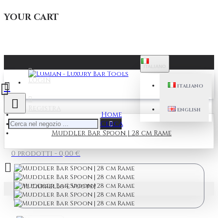
YOUR CART
ITALIANO
Login
ITALIANO
Registra
ENGLISH
Home
Cerca
Muddler Bar Spoon | 28 cm Rame
0 prodotti - 0,00 €
Il carrello è vuoto!