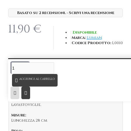
Basato su 2 recensioni.
-
Scrivi una recensione
11,90 €
Disponibile
Marca:
Lumian
Codice Prodotto:
L0010
DESCRIZIONE
Bar Spoon Muddler
classico, in acciaio placcato
AGGIUNGI AL CARRELLO
Rame.
Lungo 28 cm, leggero, resistente e perfettamente
bilanciato, perfetto per qualsiasi barman.
I prodotti placcati
non vanno lavati
in
lavastoviglie.
Misure:
Lunghezza 28 cm
Peso: