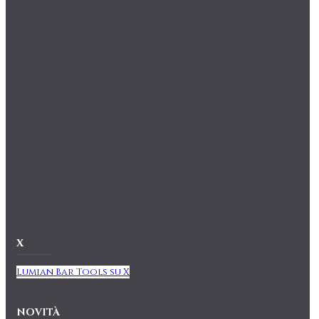
X
Lumian Bar Tools su X
NOVITÀ