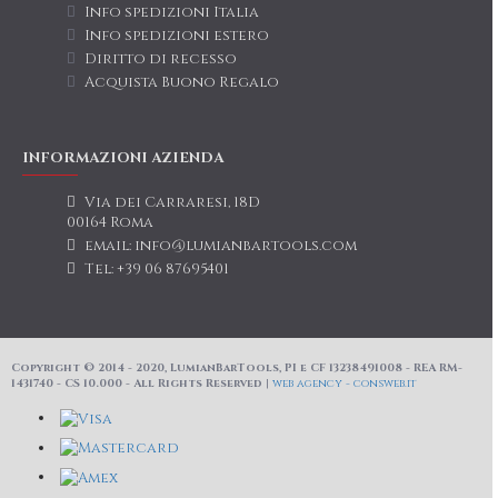
Info spedizioni Italia
Info spedizioni estero
Diritto di recesso
Acquista Buono Regalo
INFORMAZIONI AZIENDA
Via dei Carraresi, 18D
00164 Roma
email: info@lumianbartools.com
Tel: +39 06 87695401
Copyright © 2014 - 2020, LumianBarTools, PI e CF 13238491008 - REA RM-
1431740 - CS 10.000 - All Rights Reserved |
web agency - consweb.it