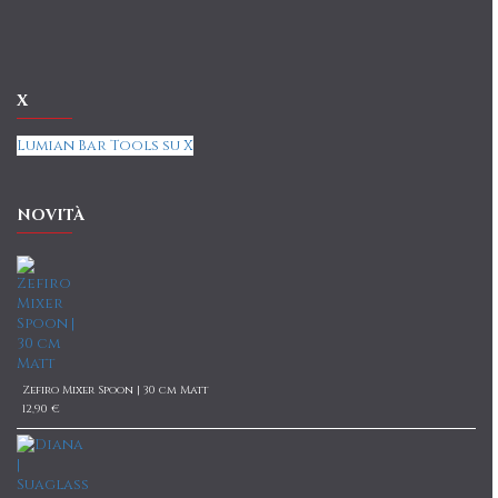
X
Lumian Bar Tools su X
NOVITÀ
Zefiro Mixer Spoon | 30 cm Matt
12,90 €