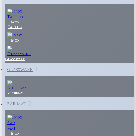
Inox
Tattoo
Inox
Glassware
GLASSWARE
Alchemy
BAR MAT
Inox