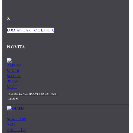
X
Lumian Bar Tools su X
NOVITÀ
Zefiro Mixer Spoon | 30 cm Matt
12,90 €