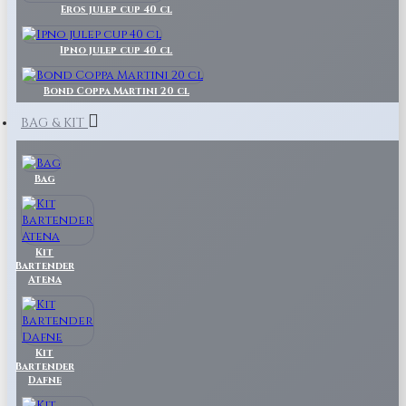
Eros julep cup 40 cl
Ipno julep cup 40 cl
Bond Coppa Martini 20 cl
BAG & KIT
Bag
Kit
Bartender
Atena
Kit
Bartender
Dafne