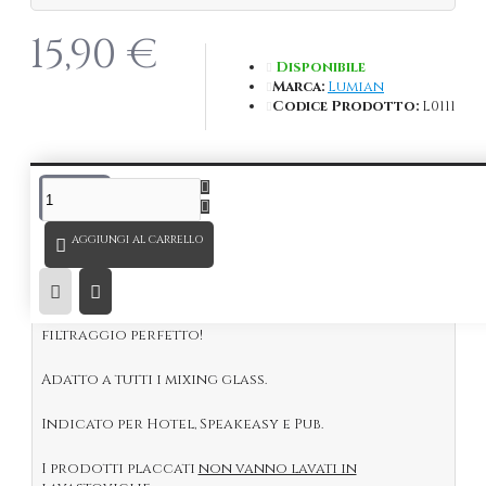
15,90 €
Disponibile
Marca:
Lumian
Codice Prodotto:
L0111
DESCRIZIONE
AGGIUNGI AL CARRELLO
Kairos Strainer Classico
in acciaio inox 18/10,
placcato
Oro
.
Indispensabile per tutti i Bartender assicura un
filtraggio perfetto!
Adatto a tutti i mixing glass.
Indicato per Hotel, Speakeasy e Pub.
I prodotti placcati
non vanno lavati in