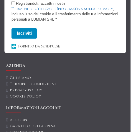
Registrandoti, accetti i nostri
Termini di utilizzo e Informativa sulla privacy
,
incluso l'uso dei cookie e il trasferimento delle tue informazioni
personali a LUMIAN SRL
*
Iscriviti
Fornito da SendPulse
AZIENDA
Chi siamo
Termini e condizioni
Privacy Policy
Cookie Policy
INFORMAZIONI ACCOUNT
Account
Carrello della spesa