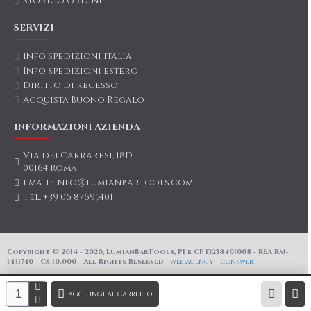
Storico ordini
SERVIZI
Info spedizioni Italia
Info spedizioni estero
Diritto di recesso
Acquista Buono Regalo
INFORMAZIONI AZIENDA
Via dei Carraresi, 18D
00164 Roma
email: info@lumianbartools.com
Tel: +39 06 87695401
Copyright © 2014 - 2020, LumianBarTools, PI e CF 13238491008 - REA RM-
1431740 - CS 10.000 - All Rights Reserved |
web agency - consweb.it
AGGIUNGI AL CARRELLO