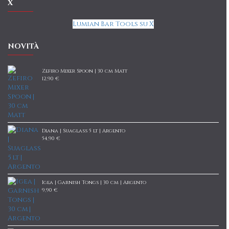
X
Lumian Bar Tools su X
NOVITÀ
Zefiro Mixer Spoon | 30 cm Matt
12,90 €
Diana | Suaglass 5 lt | Argento
54,90 €
Igea | Garnish Tongs | 30 cm | Argento
9,90 €