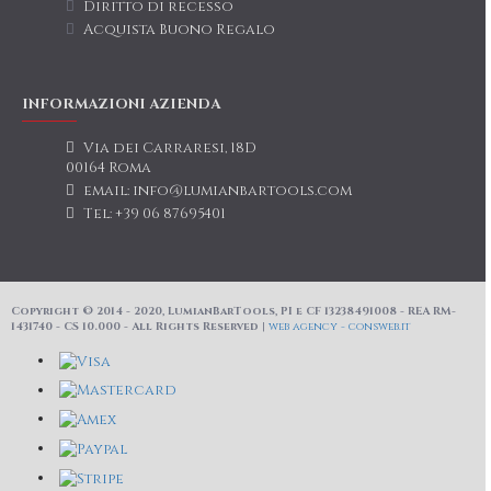
Diritto di recesso
Acquista Buono Regalo
INFORMAZIONI AZIENDA
Via dei Carraresi, 18D
00164 Roma
email: info@lumianbartools.com
Tel: +39 06 87695401
Copyright © 2014 - 2020, LumianBarTools, PI e CF 13238491008 - REA RM-
1431740 - CS 10.000 - All Rights Reserved |
web agency - consweb.it