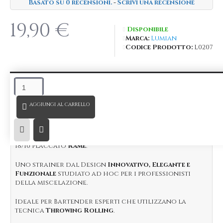
Basato su 0 recensioni.
-
Scrivi una recensione
19,90 €
Disponibile
Marca:
Lumian
Codice Prodotto:
L0207
DESCRIZIONE
AGGIUNGI AL CARRELLO
*Registro Disegno o modello dell’Unione europea
Nº
003451004-0001
Nuovo
Hawthorne Strainer Mercury
in acciaio Inox
18/10 placcato
Rame
.
Uno strainer dal Design
Innovativo, Elegante e
Funzionale
studiato ad hoc per i professionisti
della miscelazione.
Ideale per Bartender esperti che utilizzano la
tecnica
Throwing Rolling
.