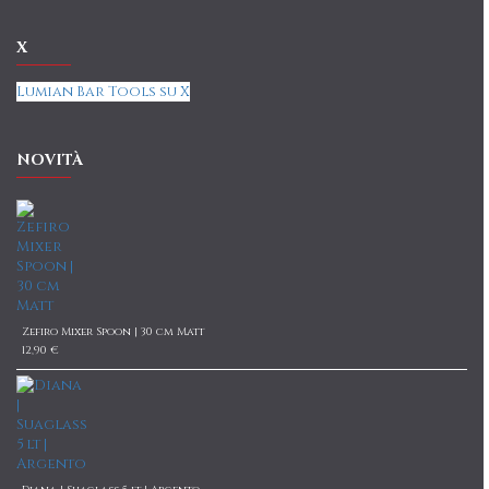
X
Lumian Bar Tools su X
NOVITÀ
Zefiro Mixer Spoon | 30 cm Matt
12,90 €