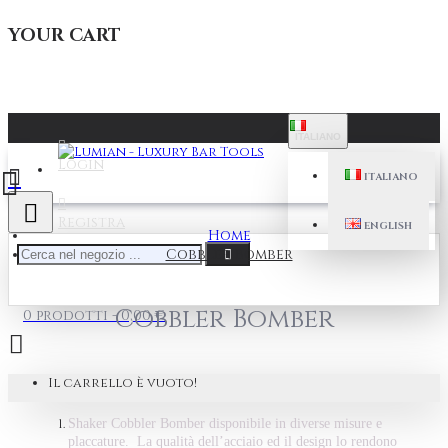
YOUR CART
ITALIANO
Login
ITALIANO
Registra
ENGLISH
Home
Cobbler Bomber
Cobbler Bomber
0 prodotti - 0,00 €
Il carrello è vuoto!
Shaker Cobbler Bomber disponibile in diverse misure e
placcature. La qualità dell’acciaio ed il design lo rendono