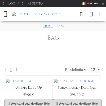
Login
Registra
ITALIANO
Home
Bag
Bag
Atena Roll Up
Puraclasse - Doc Bag
59,90 €
298,00 €
Avvisami quando disponibile
Avvisami quando disponibile