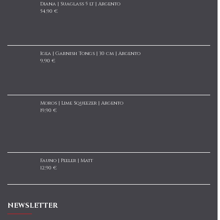
Diana | Suaglass 5 lt | Argento
54,90 €
Igea | Garnish Tongs | 30 cm | Argento
9,90 €
Moros | Lime Squeezer | Argento
19,90 €
Fauno | Peeler | Matt
12,90 €
NEWSLETTER