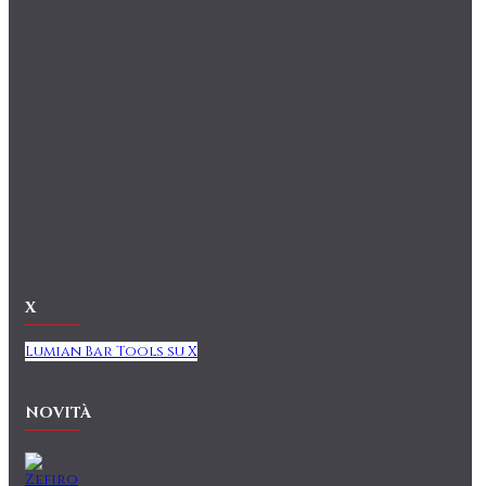
X
Lumian Bar Tools su X
NOVITÀ