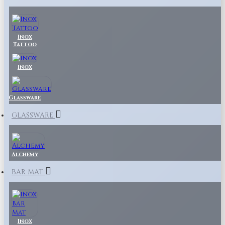
Inox
Tattoo
Inox
Glassware
GLASSWARE
Alchemy
BAR MAT
Inox