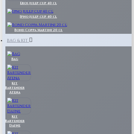
Eros julep cup 40 cl
Ipno julep cup 40 cl
Bond Coppa Martini 20 cl
BAG & KIT
Bag
Kit
Bartender
Atena
Kit
Bartender
Dafne