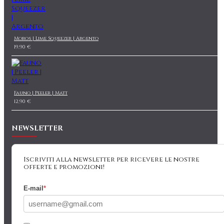
Moros | Lime Squeezer | Argento
19,90 €
Fauno | Peeler | Matt
12,90 €
NEWSLETTER
Iscriviti alla newsletter per ricevere le nostre
offerte e promozioni!
E-mail
*