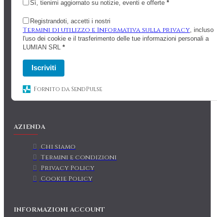
Sì, tienimi aggiornato su notizie, eventi e offerte
*
Registrandoti, accetti i nostri
Termini di utilizzo e Informativa sulla privacy
, incluso
l'uso dei cookie e il trasferimento delle tue informazioni personali a
LUMIAN SRL
*
Iscriviti
Fornito da SendPulse
AZIENDA
Chi siamo
Termini e condizioni
Privacy Policy
Cookie Policy
INFORMAZIONI ACCOUNT