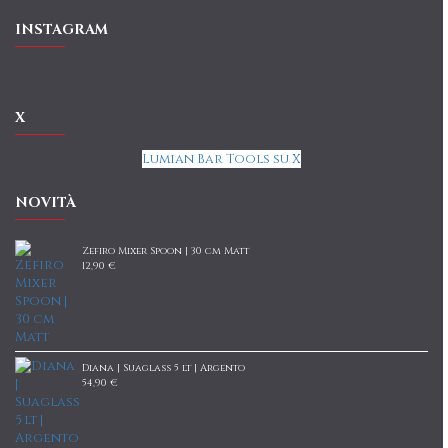
INSTAGRAM
X
Lumian Bar Tools su X
NOVITÀ
Zefiro Mixer Spoon | 30 cm Matt
12,90 €
Diana | Suaglass 5 lt | Argento
54,90 €