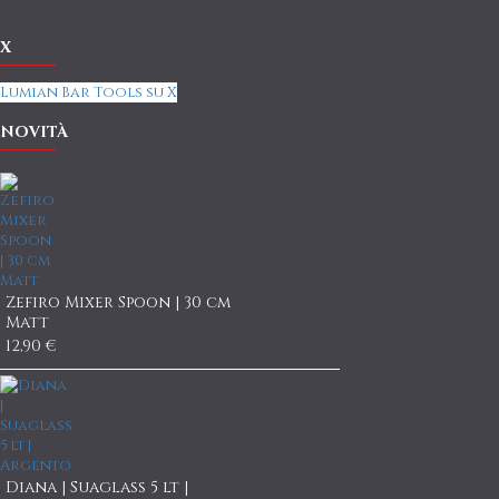
X
Lumian Bar Tools su X
NOVITÀ
Zefiro Mixer Spoon | 30 cm
Matt
12,90 €
Diana | Suaglass 5 lt |