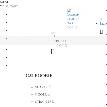
Menu
Your Cart
Contattaci
+39 06 87695401
Reg
Info Spedizioni ITALIA
0
Modalità di pagamento
prodotti
- 0,00 €
Account
Login / Register
Comparazione prodotti
Lista dei desideri
CATEGORIE
SHAKER
JIGGER
STRAINER