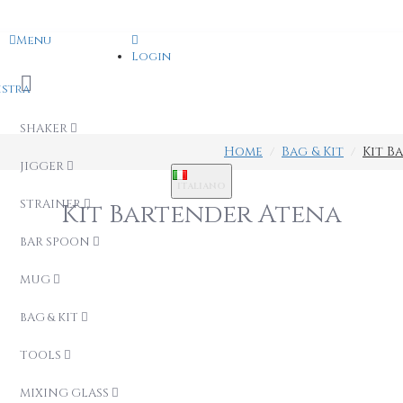
Menu
Login
istra
SHAKER
Home
Bag & Kit
Kit B
JIGGER
ITALIANO
STRAINER
Kit Bartender Atena
BAR SPOON
MUG
BAG & KIT
TOOLS
MIXING GLASS