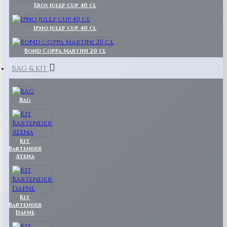
Eros julep cup 40 cl
Ipno julep cup 40 cl
Bond Coppa Martini 20 cl
BAG & KIT
Bag
Kit
Bartender
Atena
Kit
Bartender
Dafne