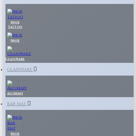
Inox
Tattoo
Inox
Glassware
GLASSWARE
Alchemy
BAR MAT
Inox