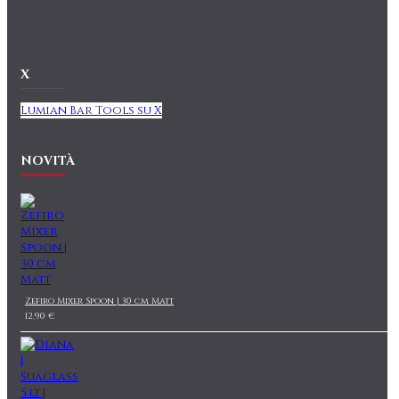
X
Lumian Bar Tools su X
NOVITÀ
Zefiro Mixer Spoon | 30 cm Matt
12,90 €