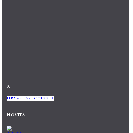
X
Lumian Bar Tools su X
NOVITÀ