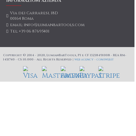
INFORMAZIONI AZIENDA
Via dei Carraresi, 18D
00164 Roma
email: info@lumianbartools.com
Tel: +39 06 87695401
Copyright © 2014 - 2020, LumianBarTools, PI e CF 13238491008 - REA RM-
1431740 - CS 10.000 - All Rights Reserved |
web agency - consweb.it
Questo prodotto non è al momento disponibile.
Inserisci la tua email per essere avvisato quando sarà
disponibile.
Nome
Email