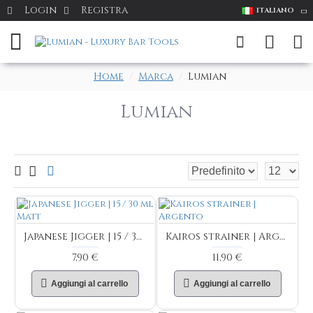
Login
Registra
ITALIANO
Home
Marca
Lumian
Lumian
Japanese Jigger | 15 / 30 ml Matt
Kairos strainer | Argento
7,90 €
11,90 €
Aggiungi al carrello
Aggiungi al carrello