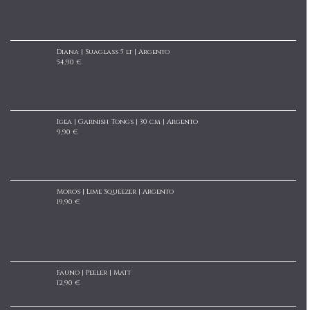
Diana | Suaglass 5 lt | Argento
54,90 €
Igea | Garnish Tongs | 30 cm | Argento
9,90 €
Moros | Lime Squeezer | Argento
19,90 €
Fauno | Peeler | Matt
12,90 €