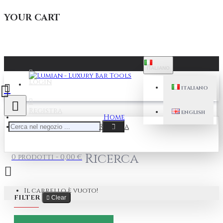
YOUR CART
ITALIANO
Login
ITALIANO
Registra
ENGLISH
Home
Ricerca
Ricerca
0 prodotti - 0,00 €
Il carrello è vuoto!
FILTER
Clear