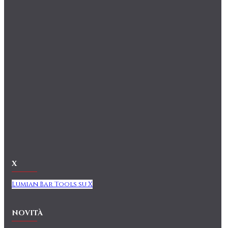
X
Lumian Bar Tools su X
NOVITÀ