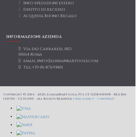
Info spedizioni estero
Diritto di recesso
Acquista Buono Regalo
INFORMAZIONI AZIENDA
Via dei Carraresi, 18D
00164 Roma
email: info@lumianbartools.com
Tel: +39 06 87695401
Copyright © 2014 - 2020, LumianBarTools, PI e CF 13238491008 - REA RM-
1431740 - CS 10.000 - All Rights Reserved |
web agency - consweb.it