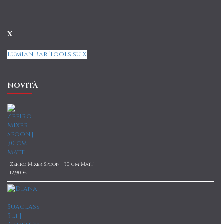
X
Lumian Bar Tools su X
NOVITÀ
Zefiro Mixer Spoon | 30 cm Matt
12,90 €