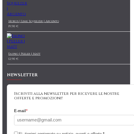
Moros | Lime Squeezer | Argento
19,90 €
Fauno | Peeler | Matt
12,90 €
NEWSLETTER
Iscriviti alla newsletter per ricevere le nostre
offerte e promozioni!
E-mail
*
Sì, tienimi aggiornato su notizie, eventi e offerte
*