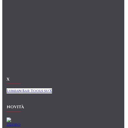
X
Lumian Bar Tools su X
NOVITÀ