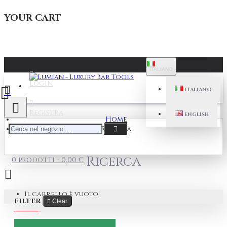
YOUR CART
ITALIANO
Login
ITALIANO
Registra
ENGLISH
Home
Ricerca
Ricerca
0 prodotti - 0,00 €
Il carrello è vuoto!
FILTER
Clear