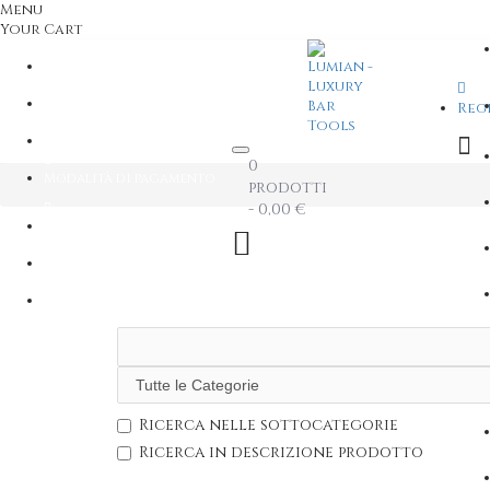
Menu
Your Cart
Contattaci
+39 06 87695401
Reg
Info Spedizioni ITALIA
0
Modalità di pagamento
prodotti
- 0,00 €
Account
Login / Register
Comparazione prodotti
Lista dei desideri
Ricerca nelle sottocategorie
Ricerca in descrizione prodotto