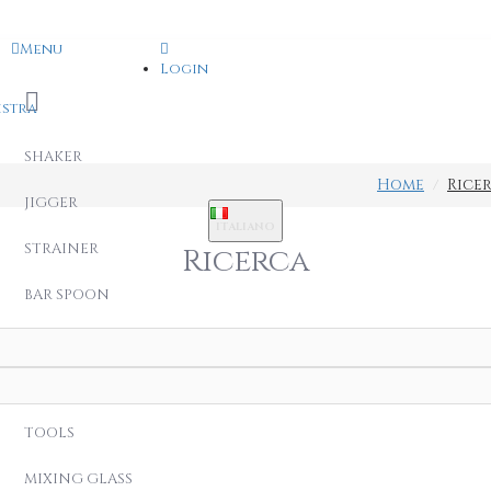
Menu
Login
istra
SHAKER
Home
Rice
JIGGER
ITALIANO
STRAINER
Ricerca
BAR SPOON
MUG
BAG & KIT
TOOLS
MIXING GLASS