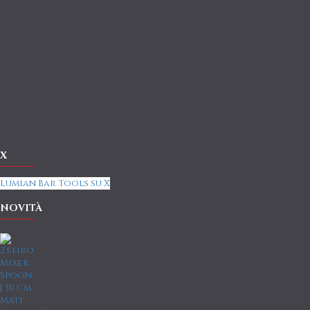
X
Lumian Bar Tools su X
NOVITÀ