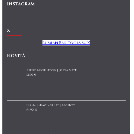
INSTAGRAM
X
Lumian Bar Tools su X
NOVITÀ
Zefiro Mixer Spoon | 30 cm Matt
12,90 €
Diana | Suaglass 5 lt | Argento
54,90 €