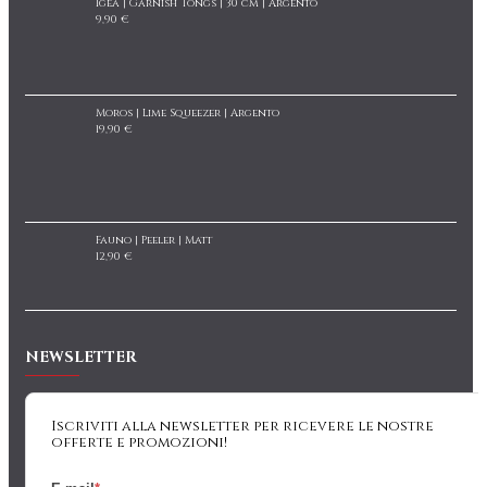
Igea | Garnish Tongs | 30 cm | Argento
9,90 €
Moros | Lime Squeezer | Argento
19,90 €
Fauno | Peeler | Matt
12,90 €
NEWSLETTER
Iscriviti alla newsletter per ricevere le nostre
offerte e promozioni!