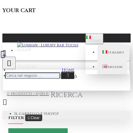
YOUR CART
ITALIANO
Login
ITALIANO
Registra
ENGLISH
Home
Ricerca
Ricerca
0 prodotti - 0,00 €
Il carrello è vuoto!
FILTER
Clear