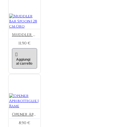
Muddler Bar Spoon | 28 cm Oro
11,90 €
Aggiungi
al carrello
Opener Apribottiglie | Rame
8,90 €