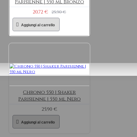
Parisienne | 550 ml Bronzo
20,72 €
25,90 €
Aggiungi al carrello
TOOLS
Chrono 550 | Shaker
Parisienne | 550 ml Nero
25,90 €
Aggiungi al carrello