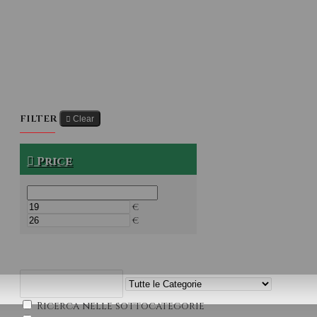
FILTER
Clear
Price
€
€
JIGGER
Ricerca nelle sottocategorie