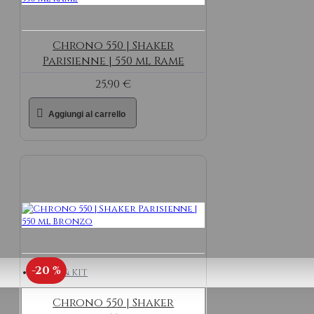
Chrono 550 | Shaker
Parisienne | 550 ml Rame
25,90 €
Aggiungi al carrello
-20 %
BAG & KIT
Chrono 550 | Shaker