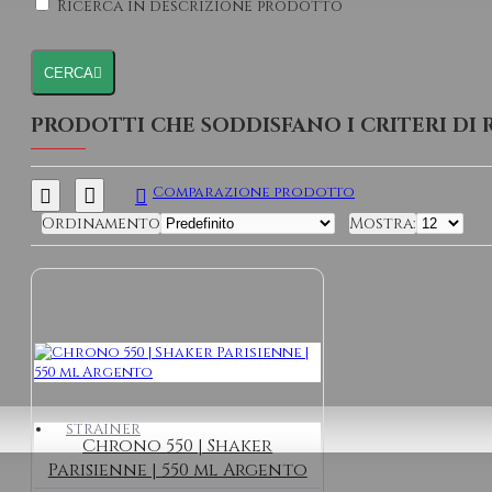
Ricerca in descrizione prodotto
CERCA
PRODOTTI CHE SODDISFANO I CRITERI DI 
Comparazione prodotto
Ordinamento
Mostra:
STRAINER
Chrono 550 | Shaker
Parisienne | 550 ml Argento