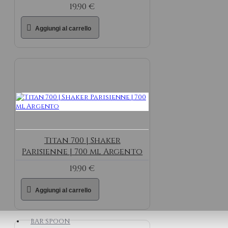
19,90 €
Aggiungi al carrello
Titan 700 | Shaker
Parisienne | 700 ml Argento
19,90 €
Aggiungi al carrello
BAR SPOON