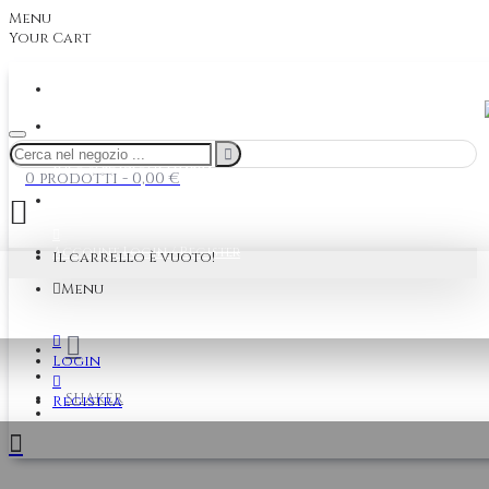
Menu
Your Cart
Contattaci
+39 06 87695401
Info Spedizioni ITALIA
0 prodotti - 0,00 €
Modalità di pagamento
Account
Login / Register
Il carrello è vuoto!
Menu
Login
Comparazione prodotti
SHAKER
Registra
Lista dei desideri