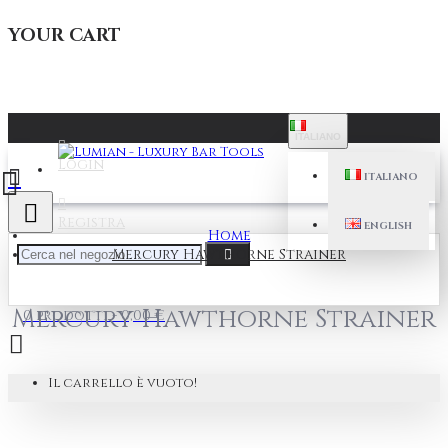
YOUR CART
ITALIANO
Login
ITALIANO
Registra
ENGLISH
Home
Mercury Hawthorne Strainer
Mercury Hawthorne Strainer
0 prodotti - 0,00 €
Il carrello è vuoto!