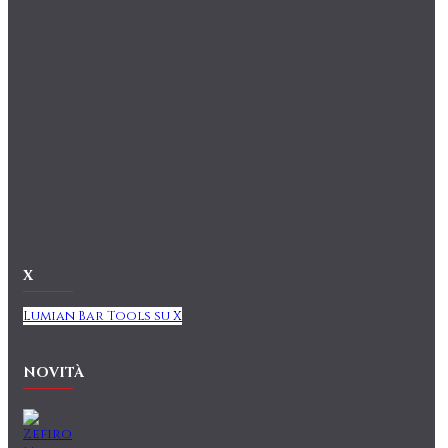
X
Lumian Bar Tools su X
NOVITÀ