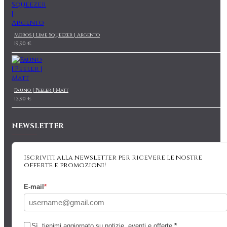
Moros | Lime Squeezer | Argento
19,90 €
Fauno | Peeler | Matt
12,90 €
NEWSLETTER
Iscriviti alla newsletter per ricevere le nostre
offerte e promozioni!
E-mail
*
Sì, tienimi aggiornato su notizie, eventi e offerte
*