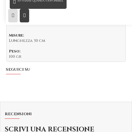
AVVISAMI QUANDO DISPONIBILE
Pinza in acciaio inox 18/10, placcata Nero.
Strumento per barman professionisti che curano il
loro stile nei minimi particolari.
I prodotti placcati non vanno lavati in lavastoviglie.
Misure:
Lunghezza 30 cm
Peso:
100 gr
SEGUICI SU
RECENSIONI
SCRIVI UNA RECENSIONE