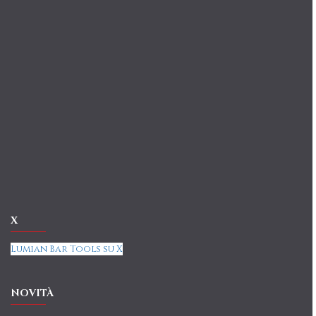
X
Lumian Bar Tools su X
NOVITÀ