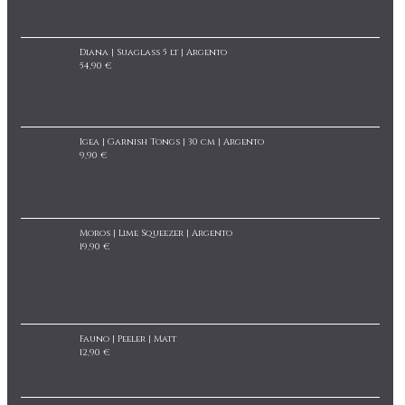
Diana | Suaglass 5 lt | Argento
54,90 €
Igea | Garnish Tongs | 30 cm | Argento
9,90 €
Moros | Lime Squeezer | Argento
19,90 €
Fauno | Peeler | Matt
12,90 €