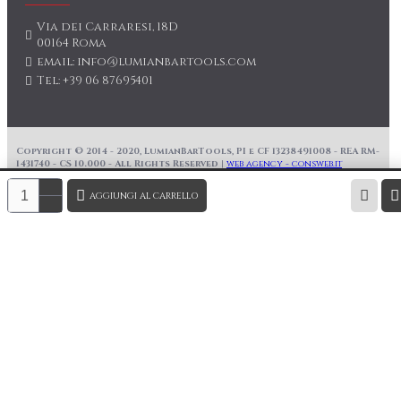
Via dei Carraresi, 18D
00164 Roma
email: info@lumianbartools.com
Tel: +39 06 87695401
Copyright © 2014 - 2020, LumianBarTools, PI e CF 13238491008 - REA RM-
1431740 - CS 10.000 - All Rights Reserved |
web agency - consweb.it
AGGIUNGI AL CARRELLO
Questo prodotto non è al momento disponibile.
Inserisci la tua email per essere avvisato quando sarà
disponibile.
Nome
Email
Commento