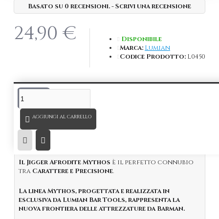
Basato su 0 recensioni.
-
Scrivi una recensione
24,90 €
Disponibile
Marca:
Lumian
Codice Prodotto:
L0450
DESCRIZIONE
AGGIUNGI AL CARRELLO
*Registro Disegno o modello dell’Unione europea
Nº 015106521 - 0005
Il Jigger Afrodite Mythos
è il perfetto connubio
tra
Carattere e Precisione
.
La linea Mythos,
progettata e realizzata in
esclusiva da Lumian Bar Tools, rappresenta la
nuova frontiera delle attrezzature da Barman.