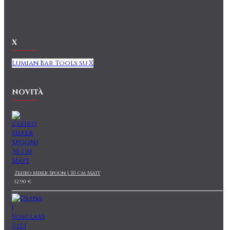
X
Lumian Bar Tools su X
NOVITÀ
Zefiro Mixer Spoon | 30 cm Matt
12,90 €