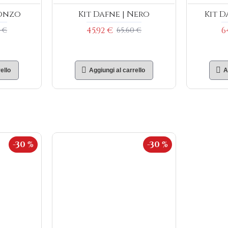
ronzo
Kit Dafne | Nero
Kit D
45,92 €
6
 €
65,60 €
ello
Aggiungi al carrello
A
-30 %
-30 %