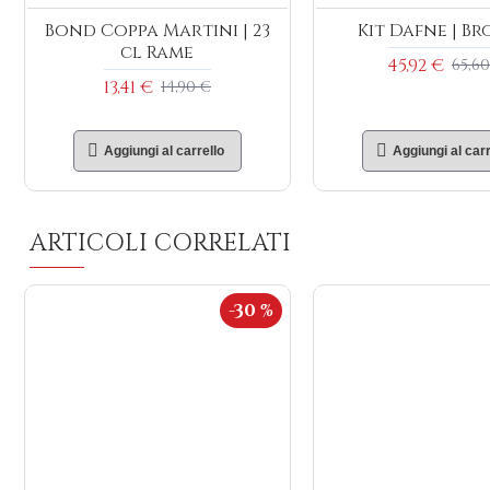
Bond Coppa Martini | 23
Kit Dafne | B
cl Rame
45,92 €
65,60
13,41 €
14,90 €
Aggiungi al carrello
Aggiungi al carr
ARTICOLI CORRELATI
-30 %