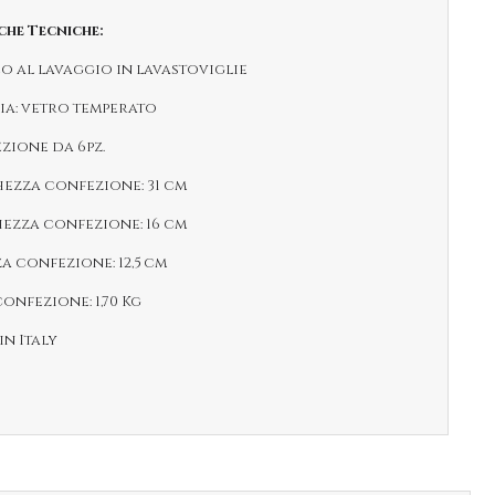
che Tecniche:
eo al lavaggio in lavastoviglie
ria: vetro temperato
ezione da 6pz.
hezza confezione: 31 cm
hezza confezione: 16 cm
za confezione: 12,5 cm
confezione: 1,70 Kg
in Italy