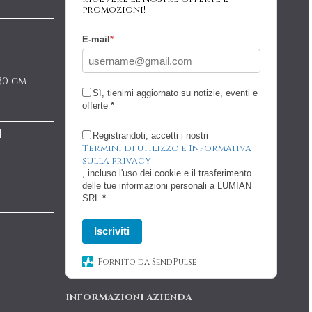
promozioni!
E-mail
*
 30 cm
Sì, tienimi aggiornato su notizie, eventi e
offerte
*
|
Registrandoti, accetti i nostri
Termini di utilizzo e Informativa
sulla privacy
, incluso l'uso dei cookie e il trasferimento
delle tue informazioni personali a LUMIAN
SRL
*
Iscriviti
Fornito da SendPulse
INFORMAZIONI AZIENDA