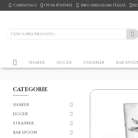
Contattaci
+39 06 87695401
Info Spedizioni ITALIA
Mo
SHAKER
JIGGER
STRAINER
BAR SPOO
CATEGORIE
SHAKER
JIGGER
STRAINER
BAR SPOON