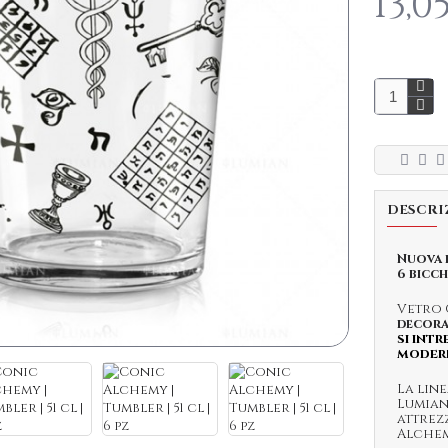
13,0
DESCRI
Nuova 
6 bicch
Vetro 
decor
si int
moder
La lin
Lumian
attrez
Alchem