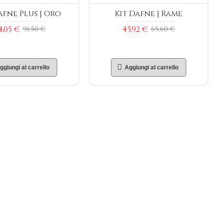
afne Plus | Oro
Kit Dafne | Rame
4,05 €
45,92 €
91,50 €
65,60 €
ggiungi al carrello
Aggiungi al carrello