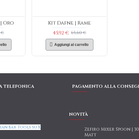
 | Oro
Kit Dafne | Rame
45,92 €
 €
65,60 €
ello
Aggiungi al carrello
A TELEFONICA
PAGAMENTO ALLA CONSEG
NOVITÀ
ian Bar Tools su X
Zefiro Mixer Spoon | 3
Matt