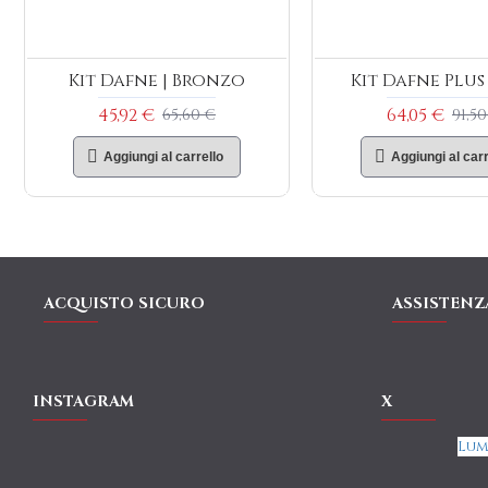
Kit Dafne | Bronzo
Kit Dafne Plus
45,92 €
64,05 €
65,60 €
91,50
Aggiungi al carrello
Aggiungi al carr
ACQUISTO SICURO
ASSISTENZ
INSTAGRAM
X
Lum