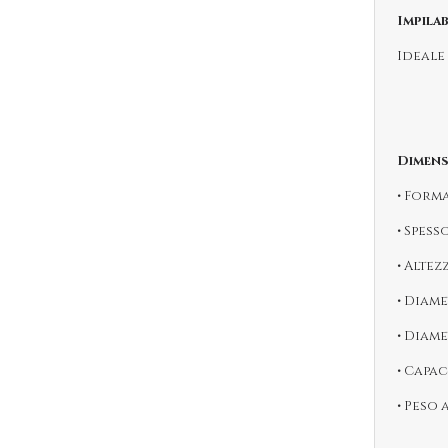
Impilab
Ideale 
Dimens
• Form
• Spess
• Altez
• Diame
• Diam
• Capaci
• Peso 