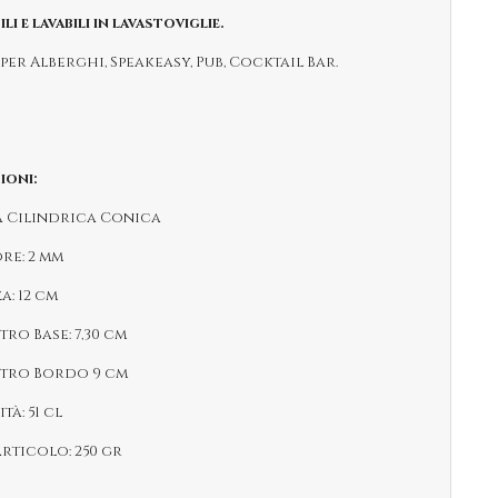
ili e lavabili in lavastoviglie.
per Alberghi, Speakeasy, Pub, Cocktail Bar.
ioni:
a Cilindrica Conica
ore: 2 mm
za: 12 cm
tro Base: 7,30 cm
etro Bordo 9 cm
tà: 51 cl
articolo: 250 gr