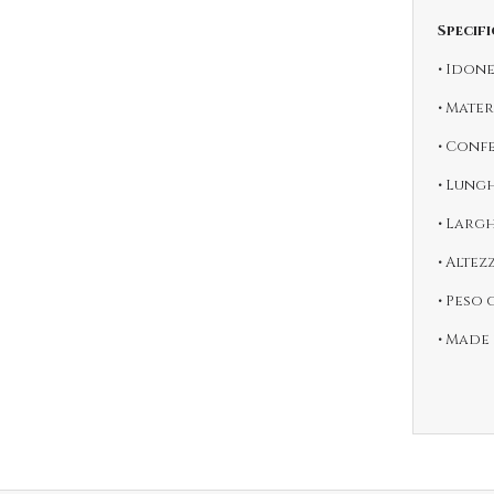
Specifi
• Idon
• Mate
• Conf
• Lung
• Larg
• Altez
• Peso 
• Made 