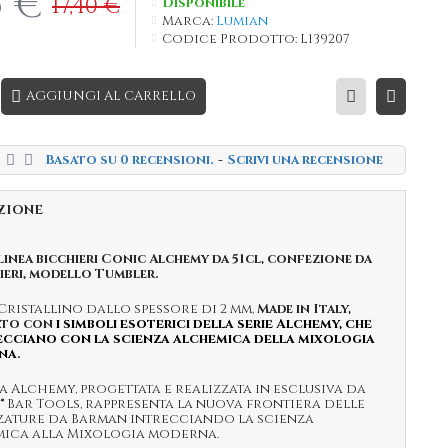
5 €
17,40 €
Disponibile
Marca:
Lumian
Codice Prodotto:
L139207
AGGIUNGI AL CARRELLO
Basato su 0 recensioni.
-
Scrivi una recensione
ZIONE
linea bicchieri Conic Alchemy da 51cl, confezione da
ieri, modello Tumbler.
Cristallino dallo spessore di 2 mm,
Made in Italy,
ato con
i simboli esoterici
della serie Alchemy
, che
recciano con la scienza alchemica della mixologia
na
.
ea Alchemy, progettata e realizzata in esclusiva da
® Bar Tools, rappresenta la nuova frontiera delle
zature da Barman intrecciando la scienza
ica alla Mixologia moderna.