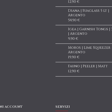
12,90 €
Diana | Suaglass 5 lt |
Argento
54,90 €
Igea | Garnish Tongs |
| Argento
9,90 €
Moros | Lime Squeezer 
Argento
19,90 €
Fauno | Peeler | Matt
12,90 €
NI ACCOUNT
SERVIZI