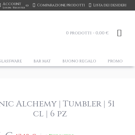
Account
Comparazione prodotti
Lista dei desideri
Login / Register
0 prodotti - 0,00 €
GLASSWARE
BAR MAT
BUONO REGALO
PROMO
ic Alchemy | Tumbler | 51
cl | 6 pz