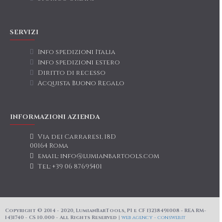
SERVIZI
Info spedizioni Italia
Info spedizioni estero
Diritto di recesso
Acquista Buono Regalo
INFORMAZIONI AZIENDA
Via dei Carraresi, 18D
00164 Roma
email: info@lumianbartools.com
Tel: +39 06 87695401
Copyright © 2014 - 2020, LumianBarTools, PI e CF 13238491008 - REA RM-
1431740 - CS 10.000 - All Rights Reserved |
web agency - consweb.it