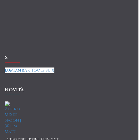
X
Lumian Bar Tools su X
NOVITÀ
Zefiro Mixer Spoon | 30 cm Matt