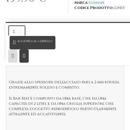
Marca:
Lumian
Codice Prodotto:
L0415
DESCRIZIONE
AGGIUNGI AL CARRELLO
Bar Mat Brass Krom Lumian in acciaio Inox e Ottone.
Prodotto artigianale studiato e realizzato per
soddisfare le richieste dei Bartender più esigenti.
Grazie allo spessore dell'acciaio pari a 2 mm risulta
estremamente solido e compatto.
Il Bar Mat è composto da una base, che ha una
capacità di 2 litri, e da una griglia superiore che
completa l'oggetto rendendolo particolarmente
attraente ed accattivante.