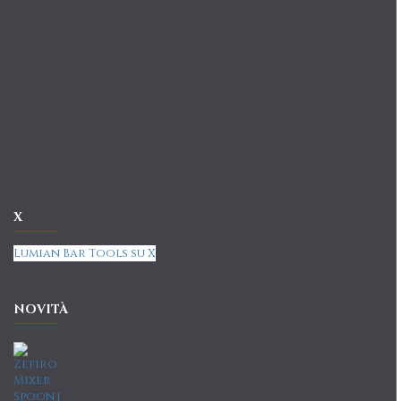
X
Lumian Bar Tools su X
NOVITÀ