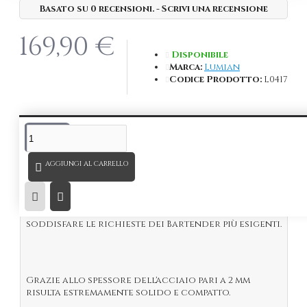
Basato su 0 recensioni.
-
Scrivi una recensione
169,90 €
Disponibile
Marca:
Lumian
Codice Prodotto:
L0417
DESCRIZIONE
AGGIUNGI AL CARRELLO
Bar Mat Brass Krom Lumian in acciaio Inox e
Ottone.
Prodotto artigianale studiato e realizzato per
soddisfare le richieste dei Bartender più esigenti.
Grazie allo spessore dell'acciaio pari a 2 mm
risulta estremamente solido e compatto.