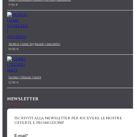
9,90 €
Moros | Lime Squeezer | Argento
19,90 €
Fauno | Peeler | Matt
12,90 €
NEWSLETTER
Iscriviti alla newsletter per ricevere le nostre
offerte e promozioni!
E-mail
*