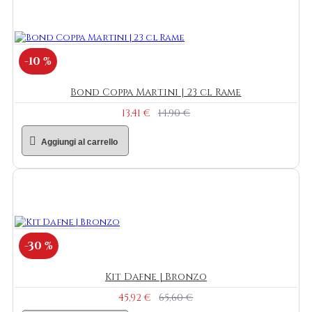
-10 %
Bond Coppa Martini | 23 cl Rame
13,41 €
14,90 €
Aggiungi al carrello
-30 %
Kit Dafne | Bronzo
45,92 €
65,60 €