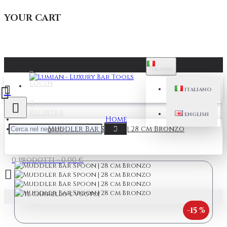
YOUR CART
ITALIANO
Login
ITALIANO
Registra
ENGLISH
Home
Muddler Bar Spoon | 28 cm Bronzo
0 prodotti - 0,00 €
Il carrello è vuoto!
-15 %