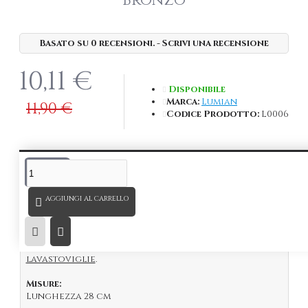
Bronzo
Basato su 0 recensioni.
-
Scrivi una recensione
10,11 €
Disponibile
Marca:
Lumian
11,90 €
Codice Prodotto:
L0006
DESCRIZIONE
Bar Spoon Muddler
classico in acciaio Inox 18/10
AGGIUNGI AL CARRELLO
placcato bronzo lungo 28 cm,
leggero, resistente e perfettamente bilanciato,
perfetto per ogni barman mixology.
I prodotti placcati
non vanno lavati in
lavastoviglie
.
Misure:
Lunghezza 28 cm