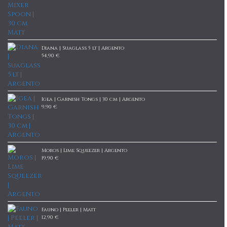
Diana | Suaglass 5 lt | Argento
54,90 €
Igea | Garnish Tongs | 30 cm | Argento
9,90 €
Moros | Lime Squeezer | Argento
19,90 €
Fauno | Peeler | Matt
12,90 €