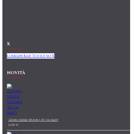
X
Lumian Bar Tools su X
NOVITÀ
Zefiro Mixer Spoon | 30 cm Matt
12,90 €