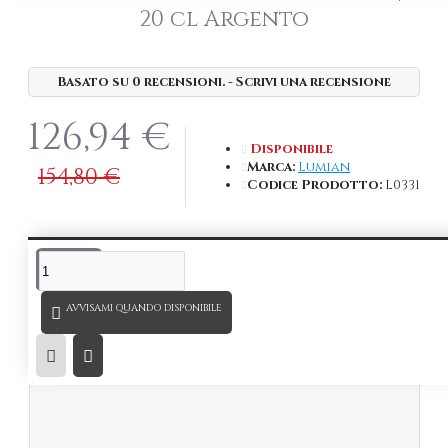
20 cl Argento
Basato su 0 recensioni.
-
Scrivi una recensione
126,94 €
Disponibile
Marca:
Lumian
154,80 €
Codice Prodotto:
L0331
DESCRIZIONE
AVVISAMI QUANDO DISPONIBILE
Coppa Martini in acciaio inox da 20 cl Argento.
Elegante, raffinata e di tendenza è l'ideale per
cocktail bar che puntano a stupire i propri clienti