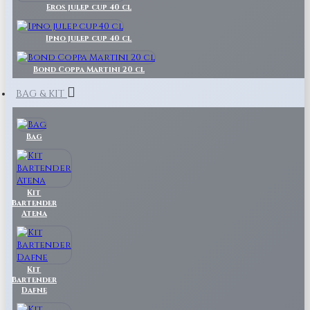
Eros julep cup 40 cl
Ipno julep cup 40 cl
Bond Coppa Martini 20 cl
BAG & KIT
Bag
Kit
Bartender
Atena
Kit
Bartender
Dafne