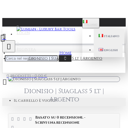
ITALIANO
Login
ITALIANO
Registra
ENGLISH
Home
Dionisio | Suaglass 5 lt | Argento
0 prodotti - 0,00 €
Dionisio | Suaglass 5 lt |
Argento
Il carrello è vuoto!
Basato su 0 recensioni.
-
Scrivi una recensione