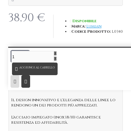
38,90 €
Disponibile
Marca:
Lumian
Codice Prodotto:
L0340
DESCRIZIONE
AGGIUNGI AL CARRELLO
Suaglass Dioniso in acciaio Inox da 5 lt.
Elegante glacette ideale per servire Champagne
o Vino.
Il design innovativo e l'eleganza delle linee lo
rendono un dei prodotti più apprezzati.
L'acciaio impiegato (inox 18/10) garantisce
resistenza ed affidabilità.