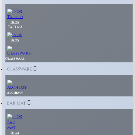
Inox
Tattoo
Inox
Glassware
GLASSWARE
Alchemy
BAR MAT
Inox