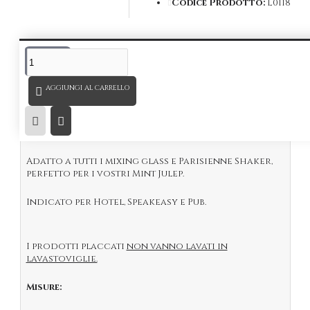
Codice Prodotto:
L0118
DESCRIZIONE
Ermes Julep Strainer
in acciaio inox 18/10, placcato
AGGIUNGI AL CARRELLO
Nero
Specchiato.
Il primo vero Strainer usato dai Bartender nel
corso della storia della miscelazione.
Adatto a tutti i mixing glass e Parisienne Shaker,
perfetto per i vostri Mint Julep.
Indicato per Hotel, Speakeasy e Pub.
I prodotti placcati
non vanno lavati in
lavastoviglie.
Misure: