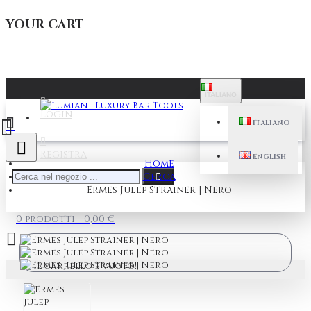
YOUR CART
ITALIANO
Login
ITALIANO
Registra
ENGLISH
Home
Cerca
Ermes Julep Strainer | Nero
0 prodotti - 0,00 €
Il carrello è vuoto!