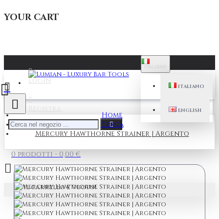
YOUR CART
ITALIANO
Login
ITALIANO
Registra
ENGLISH
Home
Cerca
Mercury Hawthorne Strainer | Argento
0 prodotti - 0,00 €
Il carrello è vuoto!