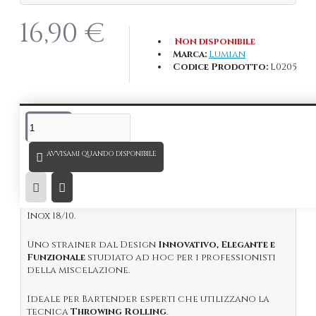
16,90 €
Non disponibile
Marca:
Lumian
Codice Prodotto:
L0205
DESCRIZIONE
AVVISAMI QUANDO DISPONIBILE
*Registro Disegno o modello dell’Unione europea
Nº
003451004-0001
Nuovo
Hawthorne Strainer Mercury
in acciaio
Inox 18/10.
Uno strainer dal Design
Innovativo, Elegante e
Funzionale
studiato ad hoc per i professionisti
della miscelazione.
Ideale per Bartender esperti che utilizzano la
tecnica
Throwing Rolling
.