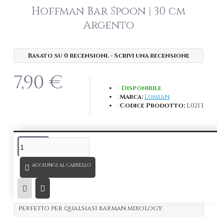
Hoffman Bar Spoon | 30 cm
Argento
Basato su 0 recensioni.
-
Scrivi una recensione
7,90 €
Disponibile
Marca:
Lumian
Codice Prodotto:
L0213
DESCRIZIONE
AGGIUNGI AL CARRELLO
Bar Spoon Hoffman
30 cm,
in acciaio Inox 18/10
Argento
.
Solido, resistente e perfettamente bilanciato,
perfetto per qualsiasi barman mixology.