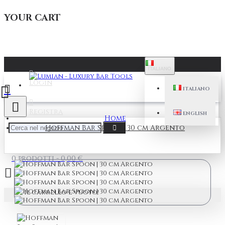
YOUR CART
ITALIANO
Login
ITALIANO
Registra
ENGLISH
Home
Hoffman Bar Spoon | 30 cm Argento
0 prodotti - 0,00 €
Il carrello è vuoto!