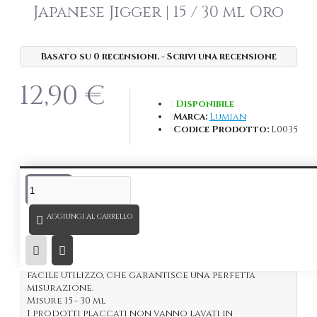
Japanese Jigger | 15 / 30 ml Oro
Basato su 0 recensioni.
-
Scrivi una recensione
12,90 €
Disponibile
Marca:
Lumian
Codice Prodotto:
L0035
DESCRIZIONE
AGGIUNGI AL CARRELLO
Jigger Japanese
in acciaio inox 18/10.
La placcatura Oro lo rende elegante ed
attraente.
Oggetto indispensabile per ogni bartender, di
facile utilizzo, che garantisce una perfetta
misurazione.
Misure 15 - 30 ml
I prodotti placcati non vanno lavati in