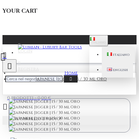
YOUR CART
ITALIANO
Login
ITALIANO
Registra
ENGLISH
Home
Japanese Jigger | 15 / 30 ml Oro
0 prodotti - 0,00 €
Il carrello è vuoto!