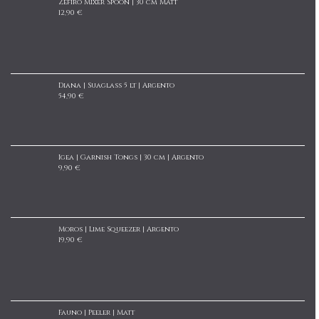
Zefiro Mixer Spoon | 30 cm Matt
12,90 €
Diana | Suaglass 5 lt | Argento
54,90 €
Igea | Garnish Tongs | 30 cm | Argento
9,90 €
Moros | Lime Squeezer | Argento
19,90 €
Fauno | Peeler | Matt