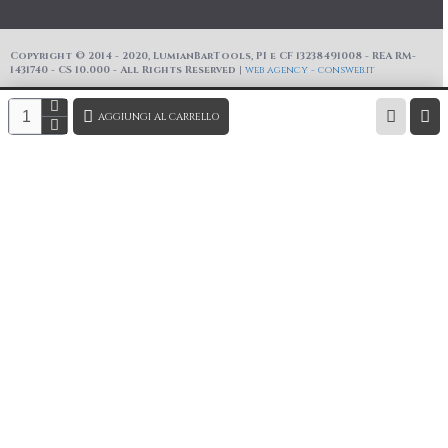
Copyright © 2014 - 2020, LumianBarTools, PI e CF 13238491008 - REA RM-
1431740 - CS 10.000 - All Rights Reserved |
web agency - consweb.it
AGGIUNGI AL CARRELLO
Questo prodotto non è al momento disponibile.
Inserisci la tua email per essere avvisato quando sarà
disponibile.
Nome
Email
Commento