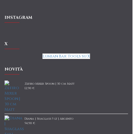
INSTAGRAM
X
Lumian Bar Tools su X
NOVITÀ
Zefiro Mixer Spoon | 30 cm Matt
12,90 €
Diana | Suaglass 5 lt | Argento
54,90 €