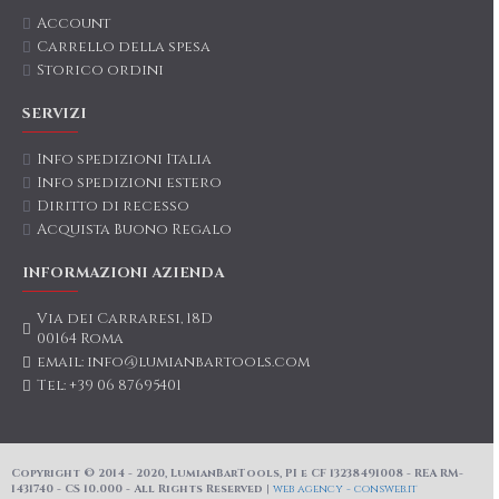
Account
Carrello della spesa
Storico ordini
SERVIZI
Info spedizioni Italia
Info spedizioni estero
Diritto di recesso
Acquista Buono Regalo
INFORMAZIONI AZIENDA
Via dei Carraresi, 18D
00164 Roma
email: info@lumianbartools.com
Tel: +39 06 87695401
Copyright © 2014 - 2020, LumianBarTools, PI e CF 13238491008 - REA RM-
1431740 - CS 10.000 - All Rights Reserved |
web agency - consweb.it