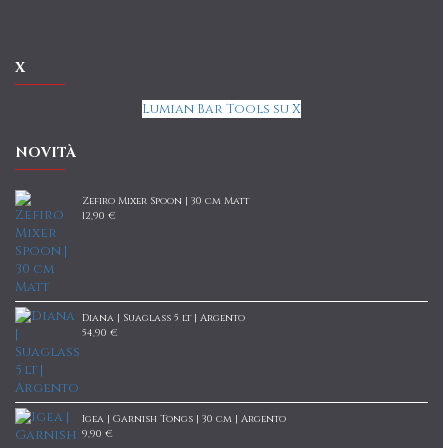
X
Lumian Bar Tools su X
NOVITÀ
Zefiro Mixer Spoon | 30 cm Matt
12,90 €
Diana | Suaglass 5 lt | Argento
54,90 €
Igea | Garnish Tongs | 30 cm | Argento
9,90 €