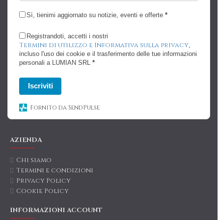
Sì, tienimi aggiornato su notizie, eventi e offerte
*
Registrandoti, accetti i nostri
Termini di utilizzo e Informativa sulla privacy
,
incluso l'uso dei cookie e il trasferimento delle tue informazioni
personali a LUMIAN SRL
*
Iscriviti
Fornito da SendPulse
AZIENDA
Chi siamo
Termini e condizioni
Privacy Policy
Cookie Policy
INFORMAZIONI ACCOUNT