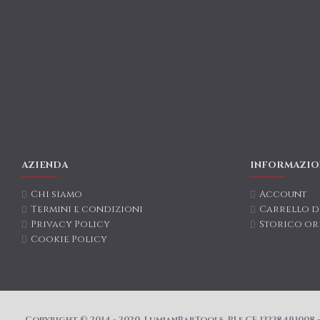
AZIENDA
INFORMAZIO
Chi siamo
Account
Termini e condizioni
Carrello d
Privacy Policy
Storico or
Cookie Policy
Copyright © 2014 - 2020, LumianBarTools, PI e CF 13238491008 - 