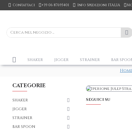
Contattaci
+39 06 87695401
Info Spedizioni ITALIA
Mo
SHAKER
JIGGER
STRAINER
BAR SPOO
Hom
CATEGORIE
SEGUICI SU
SHAKER
JIGGER
STRAINER
BAR SPOON