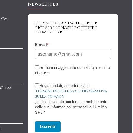
NEWSLETTER
0 cm
Iscriviti alla newsletter per
ricevere le nostre offerte e
promozioni!
E-mail
*
Sì, tienimi aggiornato su notizie, eventi e
offerte
*
Registrandoti, accetti i nostri
 30 cm
Termini di utilizzo e Informativa
sulla privacy
, incluso l'uso dei cookie e il trasferimento
delle tue informazioni personali a LUMIAN
SRL
*
Iscriviti
|