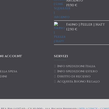
Argento
19,90 €
Fauno | Peeler | Matt
12,90 €
NI ACCOUNT
SERVIZI
Info spedizioni Italia
ella spesa
Info spedizioni estero
dini
Diritto di recesso
Acquista Buono Regalo
REA RM-1431740 - CS 10.000 - All Rights Reserved |
web agency - consw