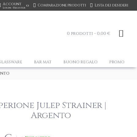
Account
Comparazione prodotti
Lista dei desideri
Login / Register
0 prodotti - 0,00 €
GLASSWARE
BAR MAT
BUONO REGALO
PROMO
ento
perione Julep Strainer |
Argento