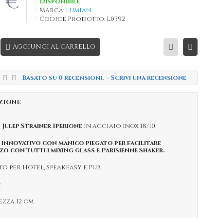
0 €
Disponibile
Marca:
Lumian
Codice Prodotto:
L0392
AGGIUNGI AL CARRELLO
Basato su 0 recensioni.
-
Scrivi una recensione
ZIONE
o
Julep Strainer Iperione
in acciaio inox 18/10.
 innovativo con manico piegato per facilitare
zzo con tutti i mixing glass e Parisienne Shaker.
o per Hotel, Speakeasy e Pub.
:
zza 12 cm