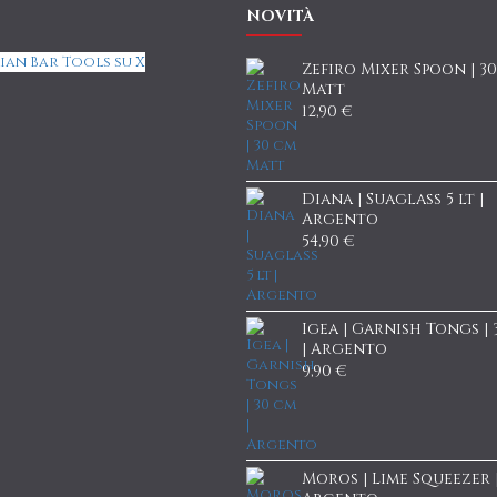
NOVITÀ
ian Bar Tools su X
Zefiro Mixer Spoon | 3
Matt
12,90 €
Diana | Suaglass 5 lt |
Argento
54,90 €
Igea | Garnish Tongs |
| Argento
9,90 €
Moros | Lime Squeezer 