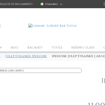
dalità di pagamento
ITALIANO
N
MUG
BAG & KIT
TOOLS
MIXING GLASS
e
Julep Strainer Iperione
Iperione Julep Strainer | Arg
I