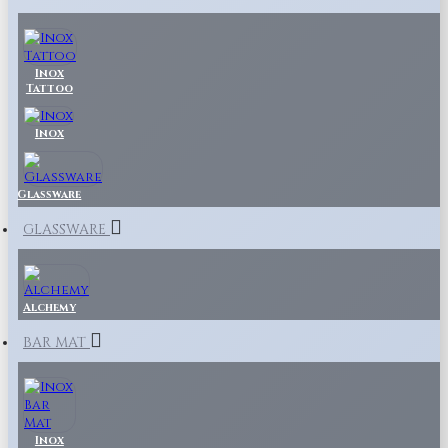
Inox
Tattoo
Inox
Glassware
GLASSWARE
Alchemy
BAR MAT
Inox