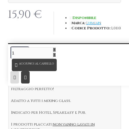
15,90 €
Disponibile
Marca:
Lumian
Codice Prodotto:
L0110
DESCRIZIONE
AGGIUNGI AL CARRELLO
Kairos Strainer Classico
in acciaio inox 18/10,
placcato
Nero
.
Indispensabile per tutti i Bartender assicura un
filtraggio perfetto!
Adatto a tutti i mixing glass.
Indicato per Hotel, Speakeasy e Pub.
I prodotti placcati
non vanno lavati in