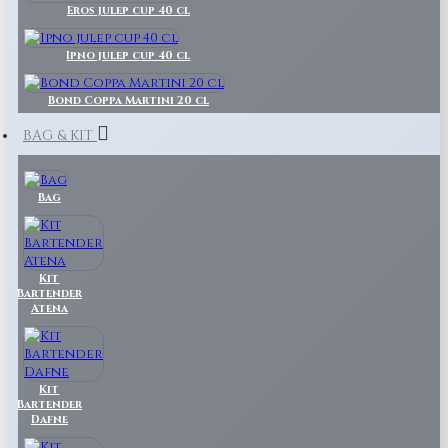
Eros julep cup 40 cl
Ipno julep cup 40 cl
Bond Coppa Martini 20 cl
BAG & KIT
Bag
Kit
Bartender
Atena
Kit
Bartender
Dafne