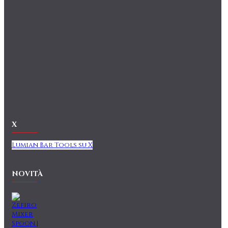
X
Lumian Bar Tools su X
NOVITÀ