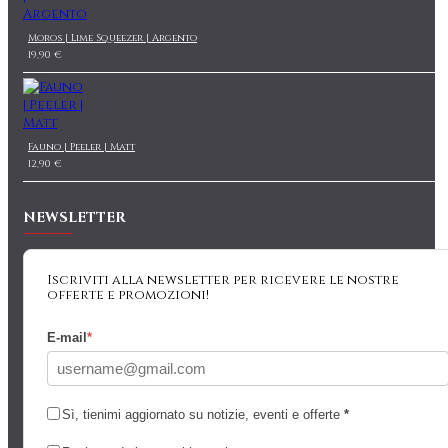
Moros | Lime Squeezer | Argento
19,90 €
Fauno | Peeler | Matt
12,90 €
NEWSLETTER
Iscriviti alla newsletter per ricevere le nostre
offerte e promozioni!
E-mail
*
Sì, tienimi aggiornato su notizie, eventi e offerte
*