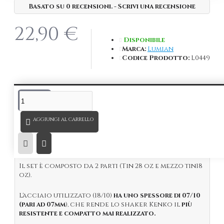
Basato su 0 recensioni.
-
Scrivi una recensione
22,90 €
Disponibile
Marca:
Lumian
Codice Prodotto:
L0449
DESCRIZIONE
AGGIUNGI AL CARRELLO
Boston Tin Bilanciato
Kenko
Argento Matt.
Lo Shaker Inestinguibile!
Il set è composto da 2 parti (Tin 28 oz e mezzo tin18
oz).
L'acciaio utilizzato (18/10)
ha uno spessore di 07/10
(pari ad 07mm
), che rende lo shaker Kenko il
più
resistente e compatto mai realizzato.