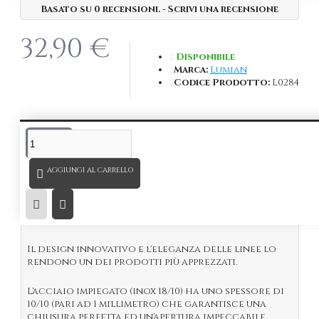
Basato su 0 recensioni.
-
Scrivi una recensione
32,90 €
Disponibile
Marca:
Lumian
Codice Prodotto:
L0284
DESCRIZIONE
AGGIUNGI AL CARRELLO
Shaker
Kenta 500 ml
placcato
Bronzo
.
Il nuovo Cobbler Shaker a 3 pezzi è studiato per le
richieste dei Barman mixology più esigenti.
Il design innovativo e l'eleganza delle linee lo
rendono un dei prodotti più apprezzati.
L'acciaio impiegato (inox 18/10) ha uno spessore di
10/10 (pari ad 1 millimetro) che garantisce una
chiusura perfetta ed un'apertura impeccabile.