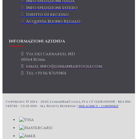
Info spedizioni Italia
Info spedizioni estero
Diritto di recesso
Acquista Buono Regalo
INFORMAZIONI AZIENDA
Via dei Carraresi, 18D
00164 Roma
email: info@lumianbartools.com
Tel: +39 06 87695401
Copyright © 2014 - 2020, LumianBarTools, PI e CF 13238491008 - REA RM-
1431740 - CS 10.000 - All Rights Reserved |
web agency - consweb.it