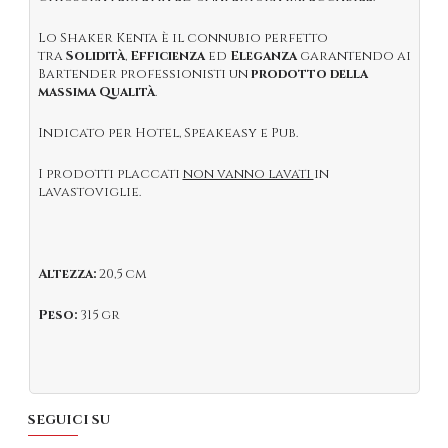
Lo Shaker Kenta è il connubio perfetto
tra
Solidità
,
Efficienza
ed
Eleganza
garantendo ai
Bartender professionisti un
prodotto della
massima Qualità
.
Indicato per Hotel, Speakeasy e Pub.
I prodotti placcati
non vanno lavati
in
lavastoviglie.
Altezza:
20,5 cm
Peso:
315 gr
SEGUICI SU