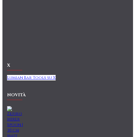
X
Lumian Bar Tools su X
NOVITÀ