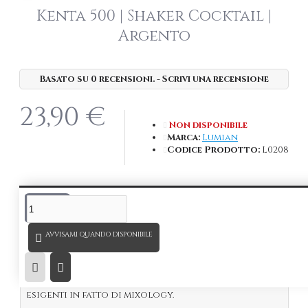
Kenta 500 | Shaker Cocktail |
Argento
Basato su 0 recensioni.
-
Scrivi una recensione
23,90 €
Non disponibile
Marca:
Lumian
Codice Prodotto:
L0208
DESCRIZIONE
AVVISAMI QUANDO DISPONIBILE
Shaker
Kenta 500 ml Argento
.
Il nuovo Cobbler Shaker 3 pezzi è stato progettato
per soddisfare le esigenze dei Bartender più
esigenti in fatto di mixology.