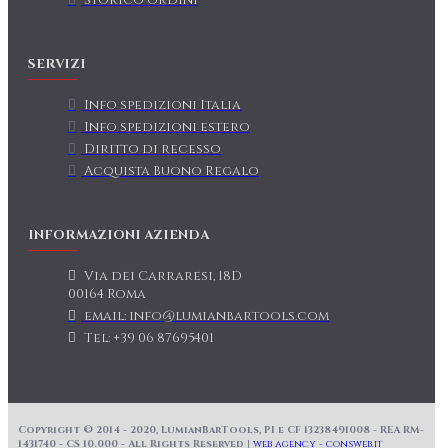
Storico ordini
SERVIZI
Info spedizioni Italia
Info spedizioni estero
Diritto di recesso
Acquista Buono Regalo
INFORMAZIONI AZIENDA
Via dei Carraresi, 18D
00164 Roma
email: info@lumianbartools.com
Tel: +39 06 87695401
Copyright © 2014 - 2020, LumianBarTools, PI e CF 13238491008 - REA RM-
1431740 - CS 10.000 - All Rights Reserved |
web agency - consweb.it