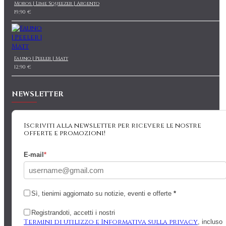
Moros | Lime Squeezer | Argento
19,90 €
Fauno | Peeler | Matt
12,90 €
NEWSLETTER
Iscriviti alla newsletter per ricevere le nostre
offerte e promozioni!
E-mail
*
Sì, tienimi aggiornato su notizie, eventi e offerte
*
Registrandoti, accetti i nostri
Termini di utilizzo e Informativa sulla privacy
, incluso