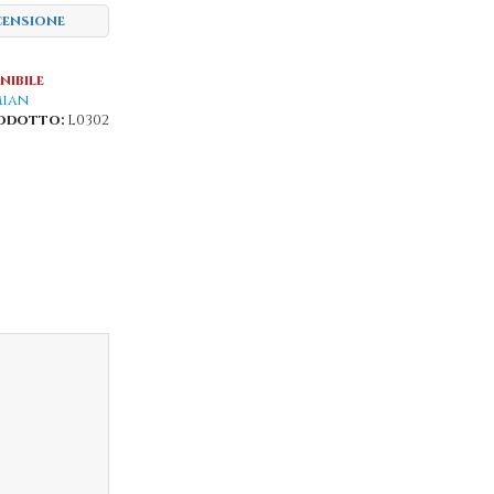
censione
nibile
ian
odotto:
L0302