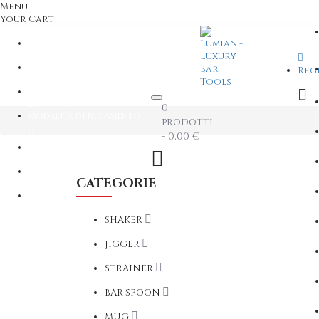
Menu
Your Cart
Contattaci
+39 06 87695401
Reg
Info Spedizioni ITALIA
0
Modalità di pagamento
prodotti
- 0,00 €
Account
Login / Register
Comparazione prodotti
CATEGORIE
Lista dei desideri
SHAKER
JIGGER
STRAINER
BAR SPOON
MUG