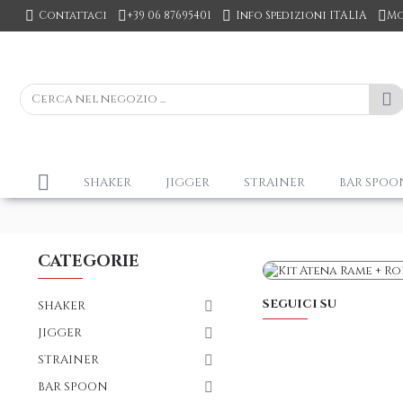
Contattaci
+39 06 87695401
Info Spedizioni ITALIA
Mo
SHAKER
JIGGER
STRAINER
BAR SPOO
CATEGORIE
SEGUICI SU
SHAKER
JIGGER
STRAINER
BAR SPOON