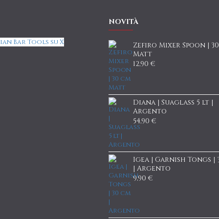
NOVITÀ
ian Bar Tools su X
Zefiro Mixer Spoon | 3
Matt
12,90 €
Diana | Suaglass 5 lt |
Argento
54,90 €
Igea | Garnish Tongs |
| Argento
9,90 €