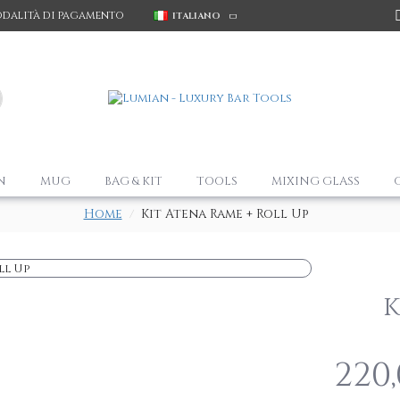
dalità di pagamento
ITALIANO
N
MUG
BAG & KIT
TOOLS
MIXING GLASS
Home
Kit Atena Rame + Roll Up
K
220