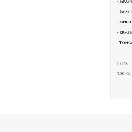
- Japan
- Japan
- Merc
- Ermes
- Tong
Peso:
3,00 kg