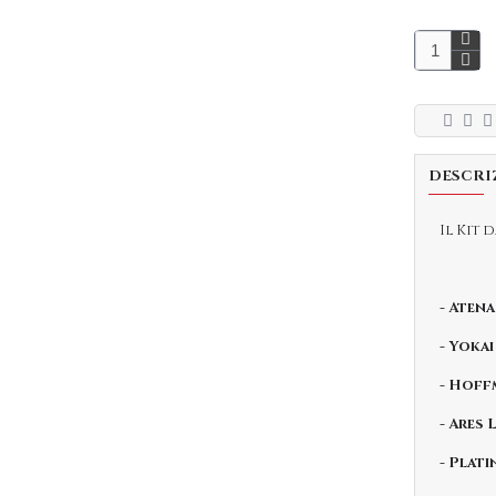
DESCRI
Il Kit
- Aten
- Yokai
- Hoff
- Ares
- Plat