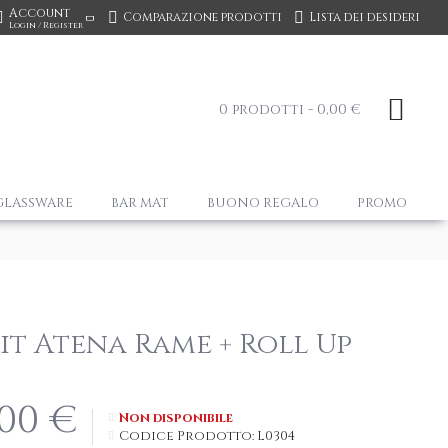
Account
Comparazione prodotti
Lista dei desideri
Login / Register
0 prodotti - 0,00 €
GLASSWARE
BAR MAT
BUONO REGALO
PROMO
it Atena Rame + Roll Up
,00 €
Non disponibile
Codice Prodotto:
L0304