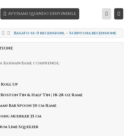
AVVISAMI QUANDO DISPONIBILE
Basato su 0 recensioni.
-
Scrivi una recensione
ZIONE
 da Barman Rame comprende:
a Roll Up
 Boston Tin & Half Tin | 18-28 oz Rame
man Bar Spoon 30 cm Rame
 Long Muddler 35 cm
inum Lime Squeezer