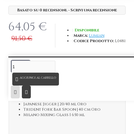
Basato su 0 recensioni.
-
Scrivi una recensione
64,05 €
Disponibile
Marca:
Lumian
91,50 €
Codice Prodotto:
L0481
DESCRIZIONE
AGGIUNGI AL CARRELLO
Il Kit da Barman Oro comprende:
Chrono 550 | Shaker Parisienne | 550 ml Oro
Opener Apribottiglie | Oro
Japanese Jigger | 20/40 ml Oro
Trident Fork Bar Spoon | 40 cm Oro
Milano Mixing Glass I 650 ml