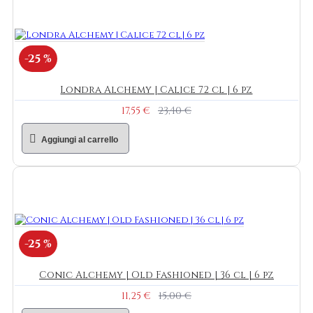
-25 %
Londra Alchemy | Calice 72 cl | 6 pz
17,55 €
23,40 €
Aggiungi al carrello
-25 %
Conic Alchemy | Old Fashioned | 36 cl | 6 pz
11,25 €
15,00 €