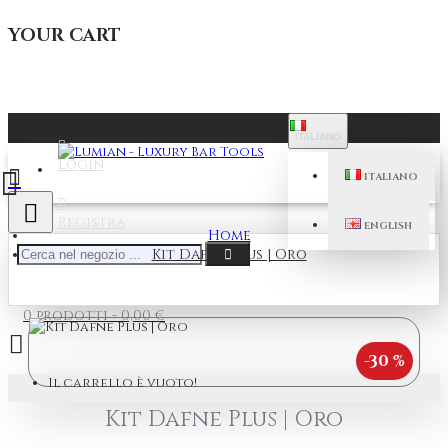
YOUR CART
ITALIANO
Login
ITALIANO
Registra
ENGLISH
Home
Kit Dafne Plus | Oro
0 prodotti - 0,00 €
-30 %
Il carrello è vuoto!
Kit Dafne Plus | Oro