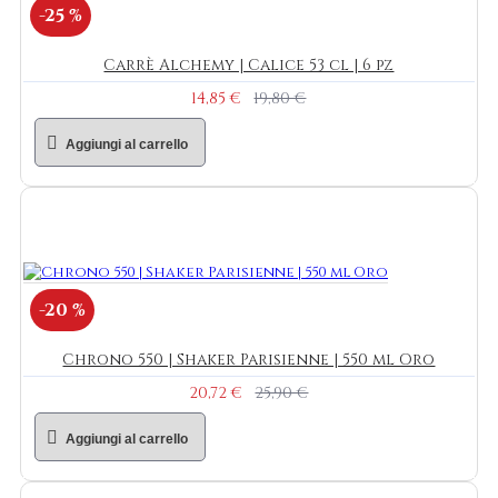
-25 %
Carrè Alchemy | Calice 53 cl | 6 pz
14,85 €
19,80 €
Aggiungi al carrello
-20 %
Chrono 550 | Shaker Parisienne | 550 ml Oro
20,72 €
25,90 €
Aggiungi al carrello