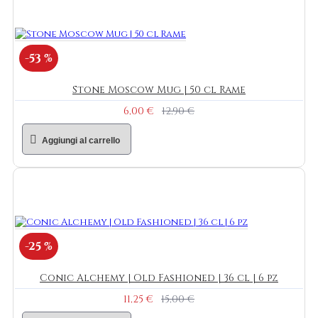
-53 %
Stone Moscow Mug | 50 cl Rame
6,00 €
12,90 €
Aggiungi al carrello
-25 %
Conic Alchemy | Old Fashioned | 36 cl | 6 pz
11,25 €
15,00 €