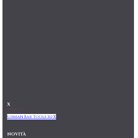
X
Lumian Bar Tools su X
NOVITÀ