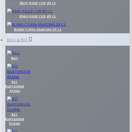
Eros julep cup 40 cl
Ipno julep cup 40 cl
Bond Coppa Martini 20 cl
BAG & KIT
Bag
Kit
Bartender
Atena
Kit
Bartender
Dafne