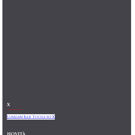
X
Lumian Bar Tools su X
NOVITÀ