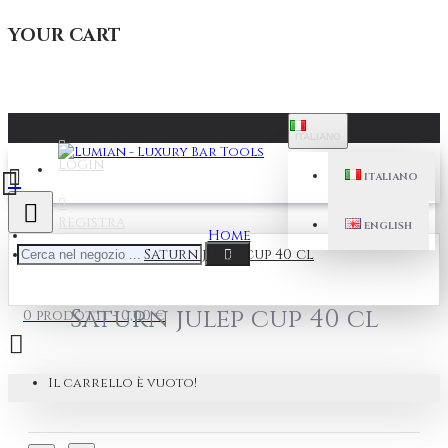
YOUR CART
ITALIANO
Login
ITALIANO
Registra
ENGLISH
Home
Saturn julep cup 40 cl
Saturn julep cup 40 cl
0 prodotti - 0,00 €
Il carrello è vuoto!